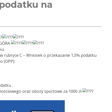
 podatku na
 GÓRA
ku.
 w rubryce C – Wniosek o przekazanie 1,5% podatku
o (OPP):
datku .
lnościowego oraz obozy sportowe za 1000 zł