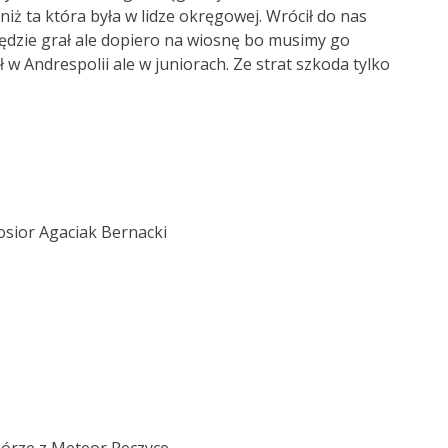
niż ta która była w lidze okręgowej. Wrócił do nas
będzie grał ale dopiero na wiosnę bo musimy go
 w Andrespolii ale w juniorach. Ze strat szkoda tylko
sior Agaciak Bernacki
órze z Meteor Reczyce