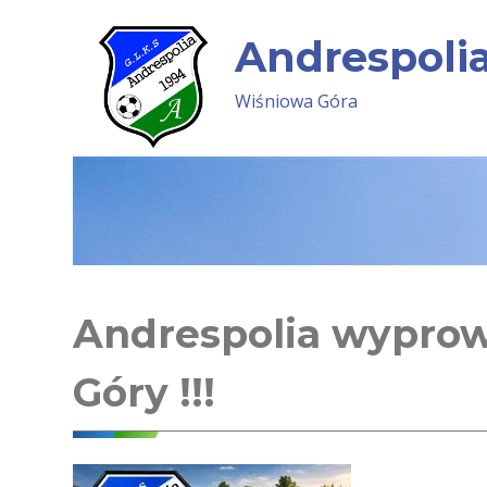
Skip
to
Andrespoli
content
Wiśniowa Góra
Andrespolia wyprow
Góry !!!