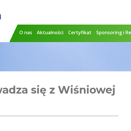
a
O nas
Aktualności
Certyfikat
Sponsoring i R
adza się z Wiśniowej