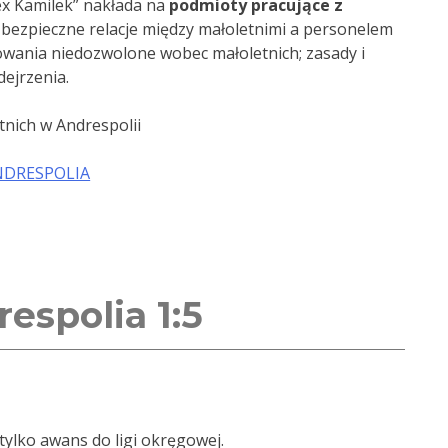
ex Kamilek” nakłada na
podmioty pracujące z
bezpieczne relacje między małoletnimi a personelem
owania niedozwolone wobec małoletnich; zasady i
ejrzenia.
nich w Andrespolii
NDRESPOLIA
espolia 1:5
tylko awans do ligi okręgowej.