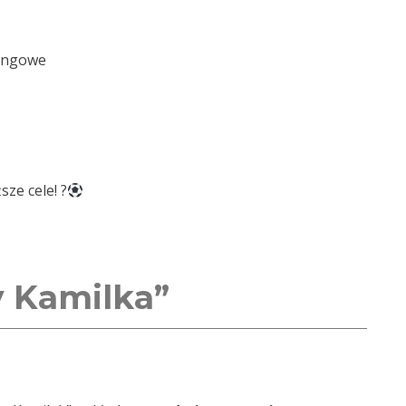
ningowe
ze cele! ?
y Kamilka”