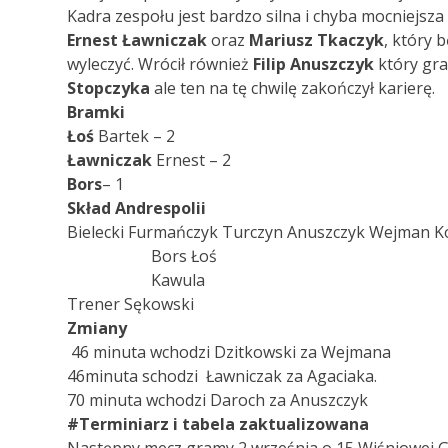
Kadra zespołu jest bardzo silna i chyba mocniejsza 
Ernest Ławniczak
oraz
Mariusz Tkaczyk
, który 
wyleczyć. Wrócił również
Filip Anuszczyk
który grał
Stopczyka
ale ten na tę chwilę zakończył karierę.
Bramki
Łoś
Bartek – 2
Ławniczak
Ernest – 2
Bors
– 1
Skład Andrespolii
Bielecki Furmańczyk Turczyn Anuszczyk Wejman Ko
Bors Łoś
Kawula
Trener Sękowski
Zmiany
46 minuta wchodzi Dzitkowski za Wejmana
46minuta schodzi Ławniczak za Agaciaka.
70 minuta wchodzi Daroch za Anuszczyk
#Terminiarz i tabela zaktualizowana
Następny mecz gramy 2 września o 15 Wiśniowej G