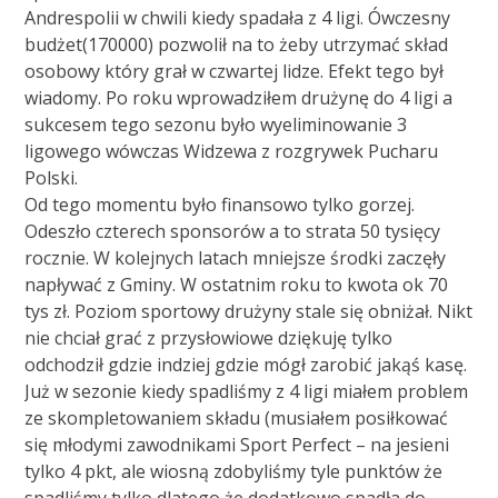
Andrespolii w chwili kiedy spadała z 4 ligi. Ówczesny
budżet(170000) pozwolił na to żeby utrzymać skład
osobowy który grał w czwartej lidze. Efekt tego był
wiadomy. Po roku wprowadziłem drużynę do 4 ligi a
sukcesem tego sezonu było wyeliminowanie 3
ligowego wówczas Widzewa z rozgrywek Pucharu
Polski.
Od tego momentu było finansowo tylko gorzej.
Odeszło czterech sponsorów a to strata 50 tysięcy
rocznie. W kolejnych latach mniejsze środki zaczęły
napływać z Gminy. W ostatnim roku to kwota ok 70
tys zł. Poziom sportowy drużyny stale się obniżał. Nikt
nie chciał grać z przysłowiowe dziękuję tylko
odchodził gdzie indziej gdzie mógł zarobić jakąś kasę.
Już w sezonie kiedy spadliśmy z 4 ligi miałem problem
ze skompletowaniem składu (musiałem posiłkować
się młodymi zawodnikami Sport Perfect – na jesieni
tylko 4 pkt, ale wiosną zdobyliśmy tyle punktów że