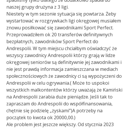
spadliśmy tylko dlatego że dodatkowo spadła do
naszej grupy drużyna z 3 ligi.
Niestety w tym sezonie sytuacja się powtarza. Żeby
wystartować w rozgrywkach ligi okręgowej musiałem
znowu posiłkować się zawodnikami Sport Perfect.
Przeprowadziłem ok 20 transferów definitywnych
bezpłatnych, zawodników Sport Perfect do
Andrespolii. W tym miejscu chciałbym oświadczyć że
wszyscy zawodnicy Andrespolii którzy grają w lidze
okręgowej seniorów są definitywnie jej zawodnikami i
nie jest prawdą informacja zamieszczana w mediach
społecznościowych że zawodnicy ci są wypożyczeni do
Andrespolii w celu ogrywania.( Może to uspokoi
wszystkich malkontentów którzy uważają że Kamiński
na Andrespolii zarabia duże pieniądze. Jeśli tak to
zapraszam do Andrespolii do współfinansowania,
chętnie się podzielę „zyskami”)A potrzeby na
początek to kwota ok 20000,00.)
Ale problem jest jeszcze większy. Od stycznia 2023