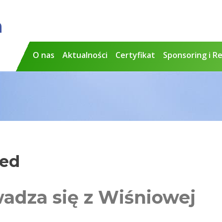
a
O nas
Aktualności
Certyfikat
Sponsoring i R
zed
adza się z Wiśniowej