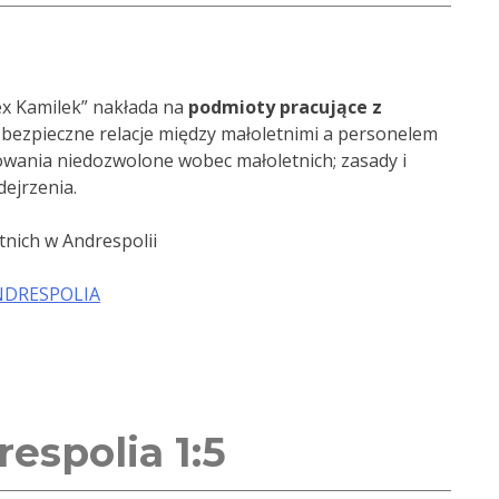
ex Kamilek” nakłada na
podmioty pracujące z
bezpieczne relacje między małoletnimi a personelem
owania niedozwolone wobec małoletnich; zasady i
ejrzenia.
nich w Andrespolii
NDRESPOLIA
espolia 1:5