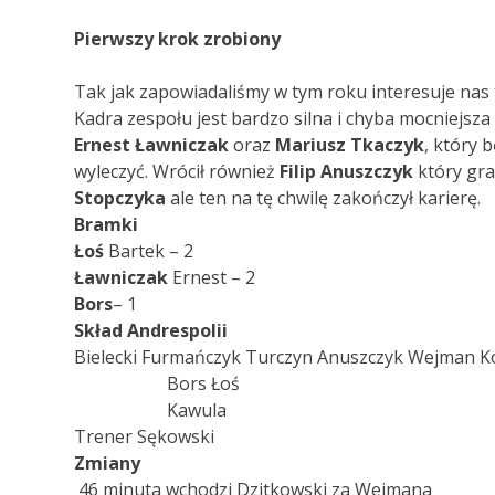
Pierwszy krok zrobiony
Tak jak zapowiadaliśmy w tym roku interesuje nas 
Kadra zespołu jest bardzo silna i chyba mocniejsza 
Ernest Ławniczak
oraz
Mariusz Tkaczyk
, który 
wyleczyć. Wrócił również
Filip Anuszczyk
który grał
Stopczyka
ale ten na tę chwilę zakończył karierę.
Bramki
Łoś
Bartek – 2
Ławniczak
Ernest – 2
Bors
– 1
Skład Andrespolii
Bielecki Furmańczyk Turczyn Anuszczyk Wejman Ko
Bors Łoś
Kawula
Trener Sękowski
Zmiany
46 minuta wchodzi Dzitkowski za Wejmana