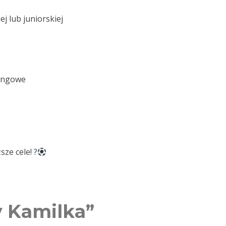
j lub juniorskiej
ningowe
ze cele! ?
y Kamilka”