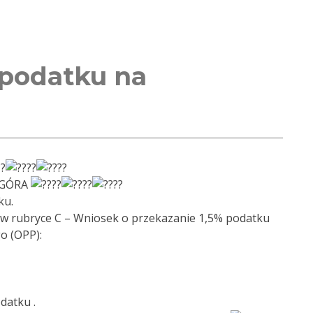
 podatku na
 GÓRA
ku.
 w rubryce C – Wniosek o przekazanie 1,5% podatku
o (OPP):
datku .