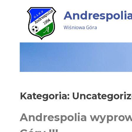
Skip
to
Andrespoli
content
Wiśniowa Góra
Kategoria: Uncategori
Andrespolia wyprow